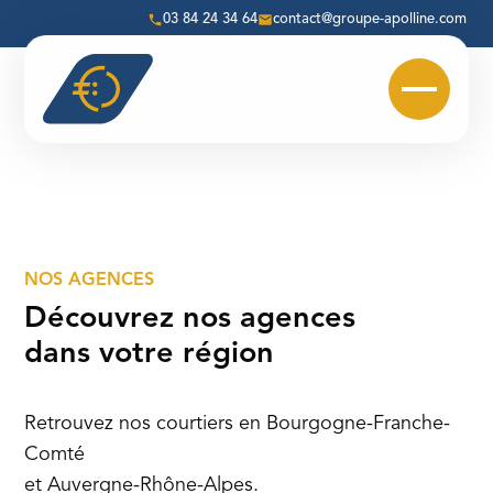
Skip
03 84 24 34 64
contact@groupe-apolline.com
to
content
NOS AGENCES
Découvrez nos agences
dans votre région
Retrouvez nos courtiers en Bourgogne-Franche-
Comté
et Auvergne-Rhône-Alpes.