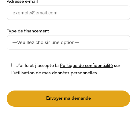
Adresse e-mail
Type de financement
Courtier en prêt
Rénovation et subventions
J’ai lu et j’accepte la
Politique de confidentialité
sur
l’utilisation de mes données personnelles.
À propos
Nos agences
Contact
La rédaction
EN