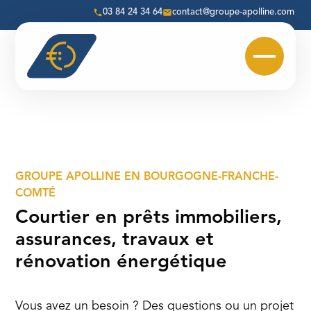
Skip
03 84 24 34 64
contact@groupe-apolline.com
to
content
GROUPE APOLLINE EN BOURGOGNE-FRANCHE-
COMTÉ
Courtier en prêts immobiliers,
assurances, travaux et
rénovation énergétique
Vous avez un besoin ? Des questions ou un projet