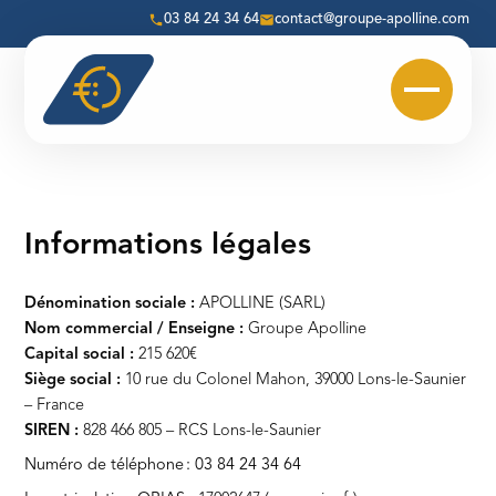
Skip
03 84 24 34 64
contact@groupe-apolline.com
to
content
Informations légales
Dénomination sociale :
APOLLINE (SARL)
Nom commercial / Enseigne :
Groupe Apolline
Capital social :
215 620€
Siège social :
10 rue du Colonel Mahon, 39000 Lons-le-Saunier
– France
SIREN :
828 466 805 – RCS Lons-le-Saunier
Numéro de téléphone :
03 84 24 34 64