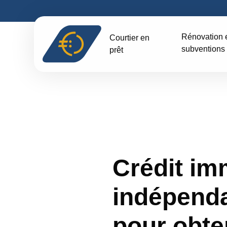
Skip
to
content
Rénovation 
Courtier en
subventions
prêt
Crédit imm
indépenda
pour obte