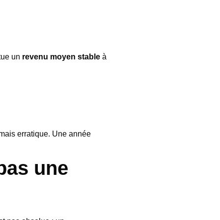
itue un
revenu moyen stable
à
é mais erratique. Une année
 pas une