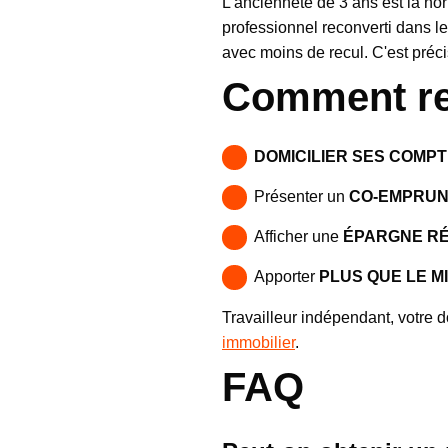
L'ancienneté de 3 ans est la no
professionnel reconverti dans l
avec moins de recul. C'est préc
Comment ren
DOMICILIER SES COMP
Présenter un
CO-EMPRUN
Afficher une
ÉPARGNE R
Apporter
PLUS QUE LE M
Travailleur indépendant, votre 
immobilier
.
FAQ