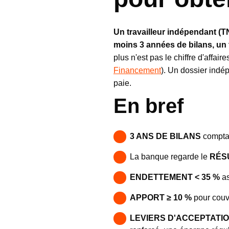
Un travailleur indépendant (T
moins 3 années de bilans, un
plus n'est pas le chiffre d'affair
Financement
). Un dossier indép
paie.
En bref
3 ANS DE BILANS
comptab
La banque regarde le
RÉS
ENDETTEMENT < 35 %
as
APPORT ≥ 10 %
pour couvr
LEVIERS D'ACCEPTATI