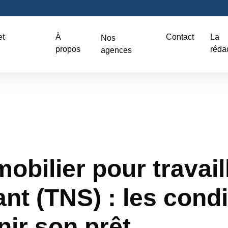
et
À
Contact
La
Nos
propos
réda
agences
obilier pour travail
nt (TNS) : les condi
nir son prêt