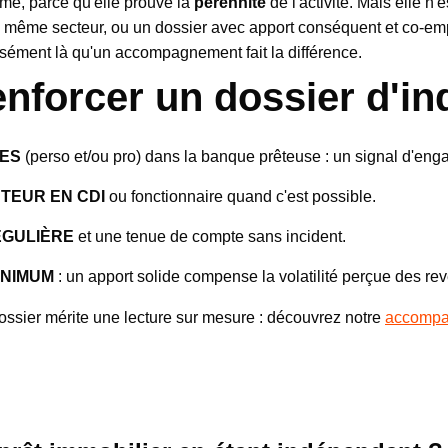
rme, parce qu'elle prouve la
pérennité
de l'activité. Mais elle n'
e même secteur, ou un dossier avec apport conséquent et co-emp
isément là qu'un accompagnement fait la différence.
forcer un dossier d'i
TES
(perso et/ou pro) dans la banque prêteuse : un signal d'enga
TEUR EN CDI
ou fonctionnaire quand c'est possible.
ÉGULIÈRE
et une tenue de compte sans incident.
INIMUM
: un apport solide compense la volatilité perçue des re
dossier mérite une lecture sur mesure : découvrez notre
accompa