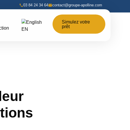
03 84 24 34 64
contact@groupe-apolline.com
Simulez votre
prêt
ction
EN
leur
tions