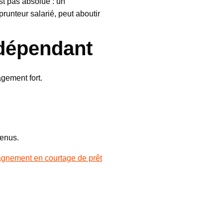
est pas absolue : un
runteur salarié, peut aboutir
ndépendant
gement fort.
venus.
gnement en courtage de prêt