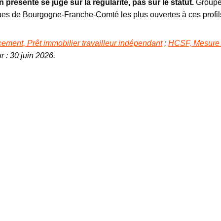
présenté se juge sur la régularité, pas sur le statut.
Groupe 
es de Bourgogne-Franche-Comté les plus ouvertes à ces profil
ement, Prêt immobilier travailleur indépendant
;
HCSF, Mesure re
r : 30 juin 2026.